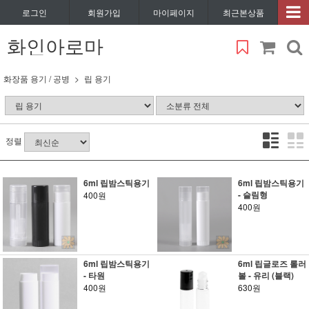
로그인
회원가입
마이페이지
최근본상품
화인아로마
화장품 용기 / 공병
립 용기
정렬
6ml 립밤스틱용기
6ml 립밤스틱용기
- 슬림형
400원
400원
6ml 립밤스틱용기
6ml 립글로즈 롤러
- 타원
볼 - 유리 (블랙)
400원
630원